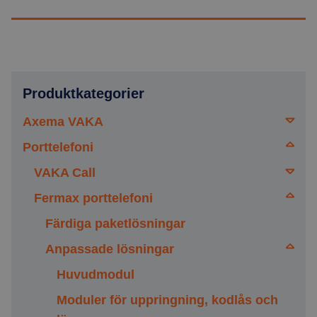
Produktkategorier
Axema VAKA
Porttelefoni
Läsare
Offline-lås
VAKA Call
Läsartillbehör
Centraler
Fermax porttelefoni
Dörrbladsläsare
Gigaset, Porttelefoni
Moduler
Cylinderläsare
Färdiga paketlösningar
Inomhus
Info- och bokningsskärm
Hänglås
Anpassade lösningar
Utomhus bredd 42mm
Inomhus
VAKA Call
Tillbehör
Utomhus bredd 53mm
Utomhus
Huvudmodul
Gigaset
Moduler för uppringning, kodlås och