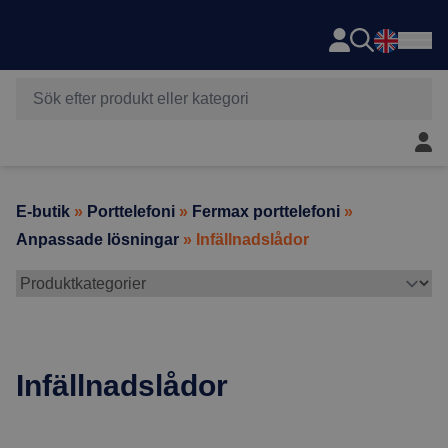
Axema
Hoppa till innehåll
Mitt 
E-butik
»
Porttelefoni
»
Fermax porttelefoni
»
Anpassade lösningar
» Infällnadslådor
Infällnadslådor