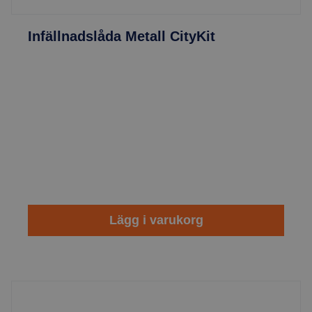
Infällnadslåda Metall CityKit
Lägg i varukorg