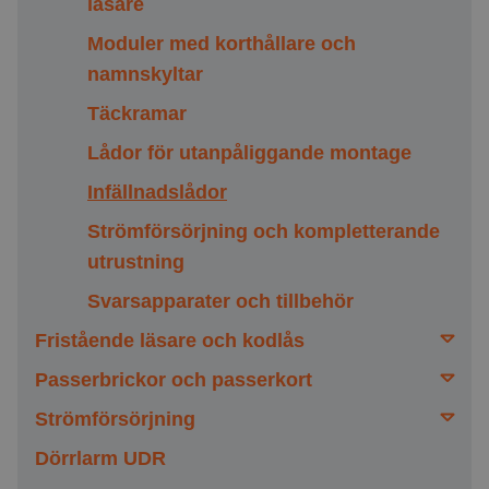
läsare
Moduler med korthållare och
namnskyltar
Täckramar
Lådor för utanpåliggande montage
Infällnadslådor
Strömförsörjning och kompletterande
utrustning
Svarsapparater och tillbehör
Fristående läsare och kodlås
Passerbrickor och passerkort
Tillbehör, fristående läsare och kodlås
Strömförsörjning
AX-Handle
Passerbrickor
Dörrlarm UDR
Passerkort
AX-Power PoE
MIFARE DESFire