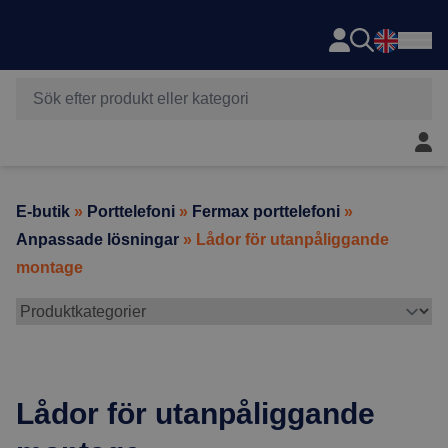
Axema
Hoppa till innehåll
Mitt 
E-butik
»
Porttelefoni
»
Fermax porttelefoni
»
Anpassade lösningar
» Lådor för utanpåliggande
montage
Lådor för utanpåliggande