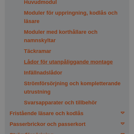
VAKA Call
Tillbehör
Utomhus bredd 53mm
Utomhus
Huvudmodul
Gigaset
Moduler för uppringning, kodlås och
läsare
Moduler med korthållare och
namnskyltar
Täckramar
Lådor för utanpåliggande montage
Infällnadslådor
Strömförsörjning och kompletterande
utrustning
Svarsapparater och tillbehör
Fristående läsare och kodlås
Passerbrickor och passerkort
Tillbehör, fristående läsare och kodlås