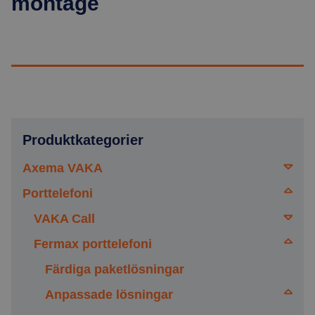
montage
Produktkategorier
Axema VAKA
Porttelefoni
Läsare
Offline-lås
VAKA Call
Läsartillbehör
Centraler
Fermax porttelefoni
Dörrbladsläsare
Gigaset, Porttelefoni
Moduler
Cylinderläsare
Färdiga paketlösningar
Inomhus
Info- och bokningsskärm
Hänglås
Anpassade lösningar
Utomhus bredd 42mm
Inomhus