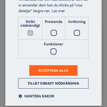
vi använder dem kan du klicka på ”visa
Lägg i varukorg
detaljer” längre ner.
Läs mer
Strikt
Prestanda
Inriktning
nödvändigt
Offert
Funktioner
ACCEPTERA ALLA
TILLÅT ENDAST NÖDVÄNDIGA
HANTERA KAKOR
Utanpåliggande låda 5V