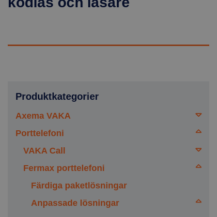
kodlås och läsare
Produktkategorier
Axema VAKA
Porttelefoni
Läsare
Offline-lås
VAKA Call
Läsartillbehör
Centraler
Fermax porttelefoni
Dörrbladsläsare
Gigaset, Porttelefoni
Moduler
Cylinderläsare
Färdiga paketlösningar
Inomhus
Info- och bokningsskärm
Hänglås
Anpassade lösningar
Utomhus bredd 42mm
Inomhus