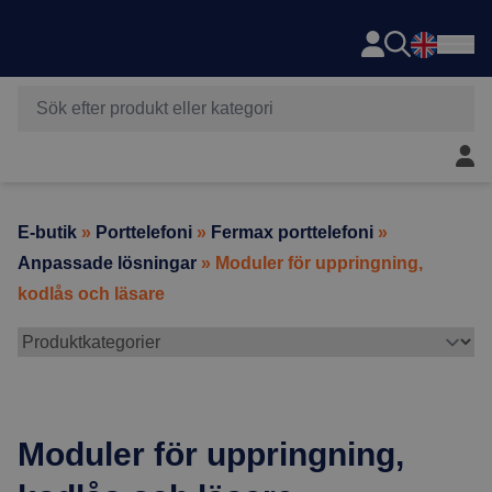
Axema
Hoppa till innehåll
Mitt 
E-butik
»
Porttelefoni
»
Fermax porttelefoni
»
Anpassade lösningar
» Moduler för uppringning,
kodlås och läsare
Moduler för uppringning,