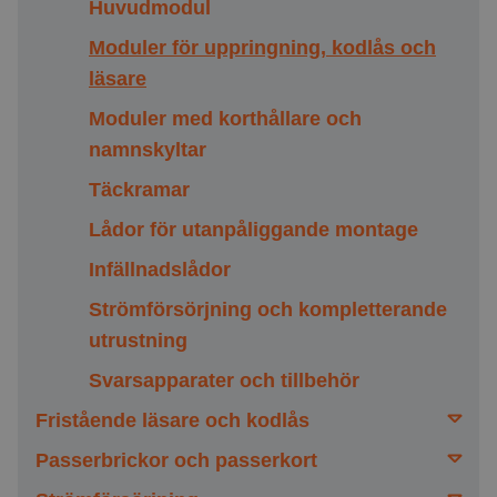
VAKA Call
Tillbehör
Utomhus bredd 53mm
Utomhus
Huvudmodul
Gigaset
Moduler för uppringning, kodlås och
läsare
Moduler med korthållare och
namnskyltar
Täckramar
Lådor för utanpåliggande montage
Infällnadslådor
Strömförsörjning och kompletterande
utrustning
Svarsapparater och tillbehör
Fristående läsare och kodlås
Passerbrickor och passerkort
Tillbehör, fristående läsare och kodlås