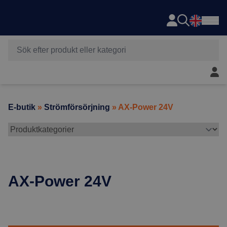
Axema
Hoppa till innehåll
Mitt 
E-butik
»
Strömförsörjning
» AX-Power 24V
AX-Power 24V