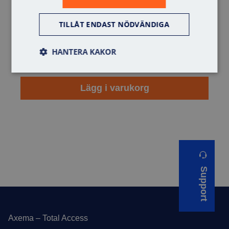
TILLÅT ENDAST NÖDVÄNDIGA
HANTERA KAKOR
Lägg i varukorg
Support
Sidfot
Axema – Total Access