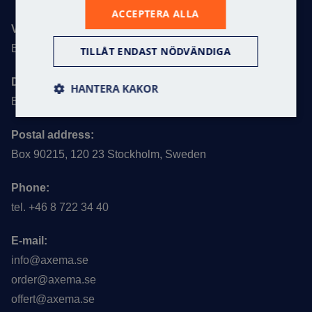
ACCEPTERA ALLA
Visiting address:
Byängsgränd 22, 120 40 Årsta
TILLÅT ENDAST NÖDVÄNDIGA
Delivery address:
HANTERA KAKOR
Byängsgränd 20, 120 40 Årsta
Postal address:
Box 90215, 120 23 Stockholm, Sweden
Phone:
tel. +46 8 722 34 40
E-mail:
info@axema.se
order@axema.se
offert@axema.se