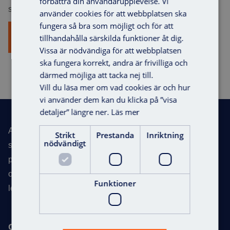
förbättra din användarupplevelse. Vi
streamline everyday life for our customers.
använder cookies för att webbplatsen ska
fungera så bra som möjligt och för att
See all integrations
tillhandahålla särskilda funktioner åt dig.
Vissa är nödvändiga för att webbplatsen
ska fungera korrekt, andra är frivilliga och
därmed möjliga att tacka nej till.
Vill du läsa mer om vad cookies är och hur
vi använder dem kan du klicka på ”visa
Footer
detaljer” längre ner.
Läs mer
Axema develops marketing-leading access control
Strikt
Prestanda
Inriktning
nödvändigt
systems for multi-family buildings, offices, commercial
Request for quote
properties, industrial properties and public spaces. With
over 30 years in the industry, we are one of Scandinavia’s
Funktioner
leading experts in access control systems.
Contact info