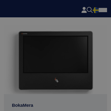
Axema
Skip to content
BokaMera