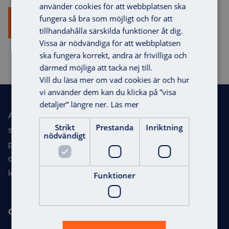
använder cookies för att webbplatsen ska
fungera så bra som möjligt och för att
See all integrations
tillhandahålla särskilda funktioner åt dig.
Vissa är nödvändiga för att webbplatsen
ska fungera korrekt, andra är frivilliga och
därmed möjliga att tacka nej till.
Vill du läsa mer om vad cookies är och hur
Footer
vi använder dem kan du klicka på ”visa
detaljer” längre ner.
Läs mer
Axema develops marketing-leading access control
Strikt
Prestanda
Inriktning
systems for multi-family buildings, offices, commercial
nödvändigt
properties, industrial properties and public spaces. With
Request for quote
over 30 years in the industry, we are one of Scandinavia’s
leading experts in access control systems.
Funktioner
Contact info