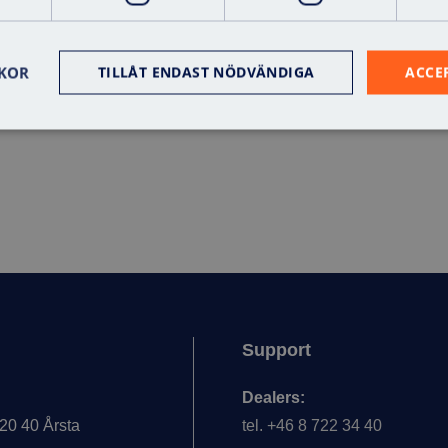
KOR
TILLÅT ENDAST NÖDVÄNDIGA
ACCE
Support
Dealers:
20 40 Årsta
tel. +46 8 722 34 40