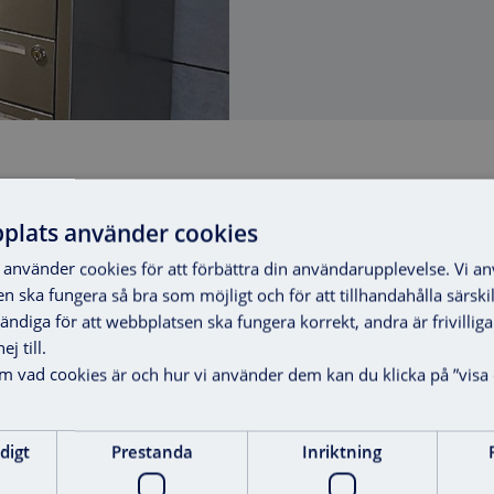
 integrations and features. By staying at the
plats använder cookies
simplify and streamline everyday life for our
använder cookies för att förbättra din användarupplevelse. Vi a
en ska fungera så bra som möjligt och för att tillhandahålla särski
vändiga för att webbplatsen ska fungera korrekt, andra är frivilli
j till.
om vad cookies är och hur vi använder dem kan du klicka på ”visa 
digt
Prestanda
Inriktning