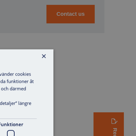
Contact us
×
nvänder cookies
lda funktioner åt
ga och därmed
detaljer” längre
Funktioner