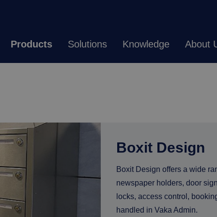
Products
Solutions
Knowledge
About 
Boxit Design
Boxit
Design
offers
a
wide
ra
newspaper
holders,
door
sig
locks,
access
control,
bookin
handled
in
Vaka
Admin.