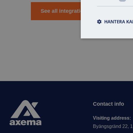
See all integrations
HANTERA KA
Footer
Contact info
Visiting address:
Byängsgränd 22, 1