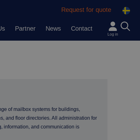
Request for quote
Us
Partner
News
Contact
Log in
nge
of
mailbox
systems
for
buildings,
ns,
and
floor
directories.
All
administration
for
g,
information,
and
communication
is