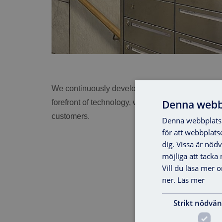
®
We continuously develop VAKA
with new, smart
Denna webb
forefront of technology, we create solutions that 
customers.
Denna webbplats 
för att webbplats
dig. Vissa är nöd
möjliga att tacka ne
Vill du läsa mer 
ner.
Läs mer
Strikt nödvän