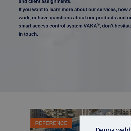
and client assignments.
If you want to learn more about our services, how 
work, or have questions about our products and o
®
smart access control system VAKA
, don’t hesitat
in touch.
VAKA® – the key to increased security for Prunu
REFERENCE
Denna webb