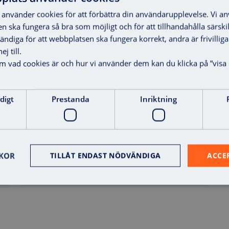
använder cookies för att förbättra din användarupplevelse. Vi a
Show all
Flerbostadshus
en ska fungera så bra som möjligt och för att tillhandahålla särski
vändiga för att webbplatsen ska fungera korrekt, andra är frivilli
j till.
Handel
Industri
om vad cookies är och hur vi använder dem kan du klicka på ”visa 
Kontor
Multi-family
digt
Prestanda
Inriktning
buildings
Övrigt
Skolor
KOR
TILLÅT ENDAST NÖDVÄNDIGA
ACCE