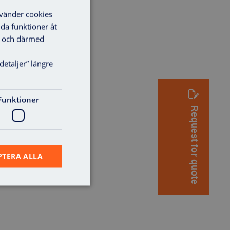
nvänder cookies
lda funktioner åt
ga och därmed
detaljer” längre
Funktioner
Request for quote
PTERA ALLA