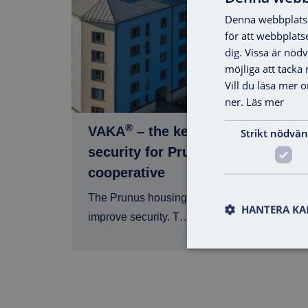
Denna webbplats 
för att webbplats
dig. Vissa är nöd
möjliga att tacka ne
Vill du läsa mer 
ner.
Läs mer
®
VAKA
– the key to increased
Strikt nödvän
security for Prunus housing
cooperative
The Prunus housing cooperative needed to
HANTERA KA
improve security. T…