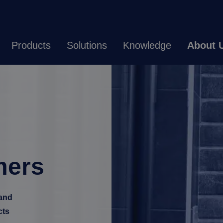
Products
Solutions
Knowledge
About 
mers
 and
cts