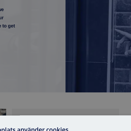
we
ur
e to get
s housing cooperative
Filter references
plats använder cookies