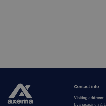
Footer
Contact info
Visiting address:
Byängsgränd 22, 1