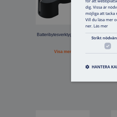
för att webbplats
dig. Vissa är nöd
möjliga att tacka ne
Vill du läsa mer 
ner.
Läs mer
Batteribytesverktyg Cylinder
C
Strikt nödvän
Visa mer
HANTERA KA