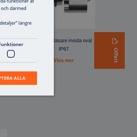
lda funktioner åt
ga och därmed
detaljer” längre
Cylinderläsare insida oval
Funktioner
IP67
Offert
Visa mer
PTERA ALLA