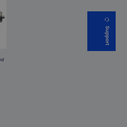
Support
nd