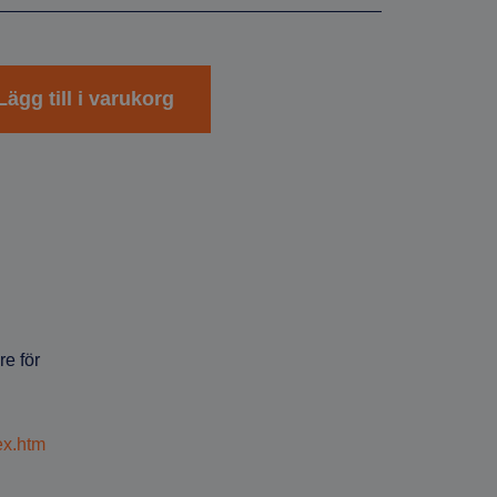
Lägg till i varukorg
re för
ex.htm