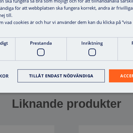
en ska fungera så bra som möjligt och för att tillhandahålla särski
vändiga för att webbplatsen ska fungera korrekt, andra är frivilli
j till.
om vad cookies är och hur vi använder dem kan du klicka på ”visa 
ylinderläsare insida oval
Programmeringsenhet
digt
Prestanda
Inriktning
Smartstick AX
Visa mer
Visa mer
KOR
TILLÅT ENDAST NÖDVÄNDIGA
ACCE
Liknande produkter