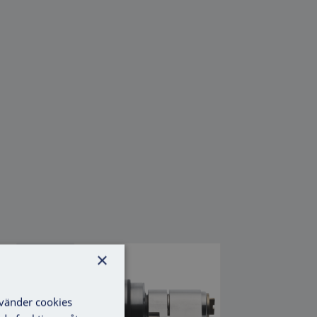
×
nvänder cookies