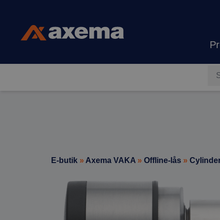
Hoppa till innehåll
Pr
Axema
E-butik
»
Axema VAKA
»
Offline-lås
»
Cylinde