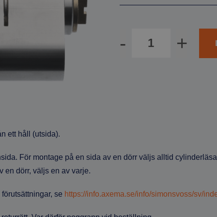
Antal
 ett håll (utsida).
sida. För montage på en sida av en dörr väljs alltid cylinderläsa
en dörr, väljs en av varje.
h förutsättningar, se
https://info.axema.se/info/simonsvoss/sv/ind