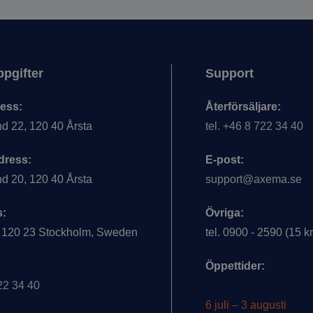
pgifter
Support
ess:
Återförsäljare:
d 22, 120 40 Årsta
tel. +46 8 722 34 40
dress:
E-post:
d 20, 120 40 Årsta
support@axema.se
s:
Övriga:
 120 23 Stockholm, Sweden
tel. 0900 - 2590 (15 k
Öppettider:
722 34 40
Öppettider under s
6 juli – 3 augusti