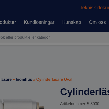
Teknisk doku
odukter
Kundlösningar
Kunskap
Om oss
rläsare
»
Inomhus
» Cylinderläsare Oval
Cylinderlä
Artikelnummer: 5-3030