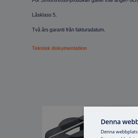
För SimonsVoss-produkter gäller inte ånger- och r
Låsklass 5.
Två års garanti från fakturadatum.
Teknisk dokumentation
Denna webb
Denna webbplats 