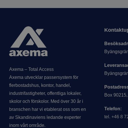
Sidfot
Kontaktup
Besöksadr
Byängsgrän
Leveransa
Axema – Total Access
Byängsgrän
Axema utvecklar passersystem för
flerbostadshus, kontor, handel,
Postadres
industrifastigheter, offentliga lokaler,
Box 90215,
skolor och förskolor. Med över 30 år i
Telefon:
branschen har vi etablerat oss som en
tel. +46 8 
av Skandinaviens ledande experter
inom vårt område.