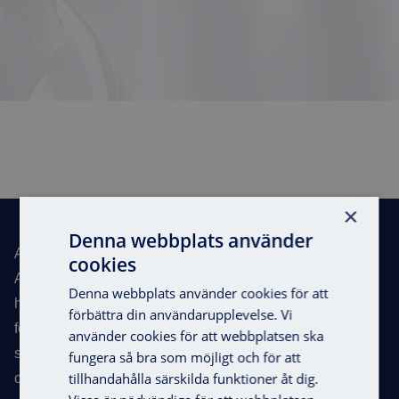
Sidfot
×
Denna webbplats använder
Axema – Total Access
cookies
Axema utvecklar passersystem för flerbostadshus, kontor,
Denna webbplats använder cookies för att
handel, industrifastigheter, offentliga lokaler, skolor och
förbättra din användarupplevelse. Vi
förskolor. Med över 30 år i branschen har vi etablerat oss
använder cookies för att webbplatsen ska
som en av Skandinaviens ledande experter inom vårt
fungera så bra som möjligt och för att
tillhandahålla särskilda funktioner åt dig.
område.