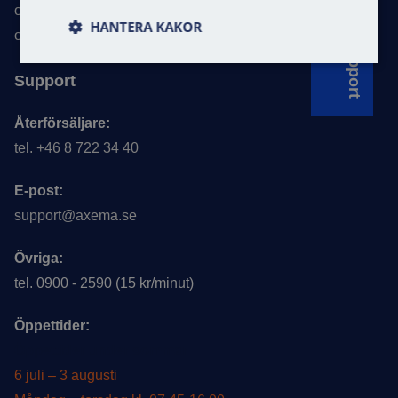
order@axema.se
HANTERA KAKOR
offert@axema.se
Support
Support
Återförsäljare:
tel. +46 8 722 34 40
E-post:
support@axema.se
Övriga:
tel. 0900 - 2590 (15 kr/minut)
Öppettider:
Öppettider under sommar
6 juli – 3 augusti