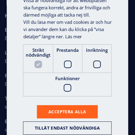
Vissa är nödvändiga för att webbplatsen
ska fungera korrekt, andra är frivilliga och
därmed möjliga att tacka nej till.
Kontaktuppgifter
Vill du läsa mer om vad cookies är och hur
vi använder dem kan du klicka på ”visa
Besöksadress:
detaljer” längre ner.
Läs mer
Byängsgränd 22, 120 40 Årsta
Strikt
Prestanda
Inriktning
Leveransadress:
nödvändigt
Byängsgränd 20, 120 40 Årsta
Offert
Postadress:
Funktioner
Box 90215, 120 23 Stockholm, Sweden
Telefon:
tel. +46 8 722 34 40
ACCEPTERA ALLA
E-post:
TILLÅT ENDAST NÖDVÄNDIGA
info@axema.se