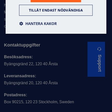
handel, industrifastigheter, offentliga lokaler, skolor och
TILLÅT ENDAST NÖDVÄNDIGA
förskolor. Med över 30 år i branschen har vi etablerat oss
som en av Skandinaviens ledande experter inom vårt
HANTERA KAKOR
område.
Kontaktuppgifter
Support
Besöksadress:
Byängsgränd 22, 120 40 Årsta
Leveransadress:
Byängsgränd 20, 120 40 Årsta
Postadress:
Box 90215, 120 23 Stockholm, Sweden