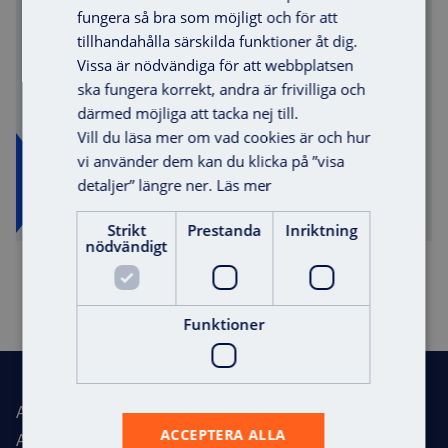
Fördelar med att vara partner:
fungera så bra som möjligt och för att
tillhandahålla särskilda funktioner åt dig.
» Ta del av marknadens smartaste passersystem
Vissa är nödvändiga för att webbplatsen
» Certifiering på en förmiddag
ska fungera korrekt, andra är frivilliga och
» Fördelaktiga tilläggstjänster
därmed möjliga att tacka nej till.
» Marknadsföring och leads
Vill du läsa mer om vad cookies är och hur
vi använder dem kan du klicka på ”visa
detaljer” längre ner.
Läs mer
Bli Partner
Strikt
Prestanda
Inriktning
nödvändigt
Offert
Funktioner
Sidfot
Axema – Total Access
ACCEPTERA ALLA
Axema utvecklar passersystem för flerbostadshus, kontor,