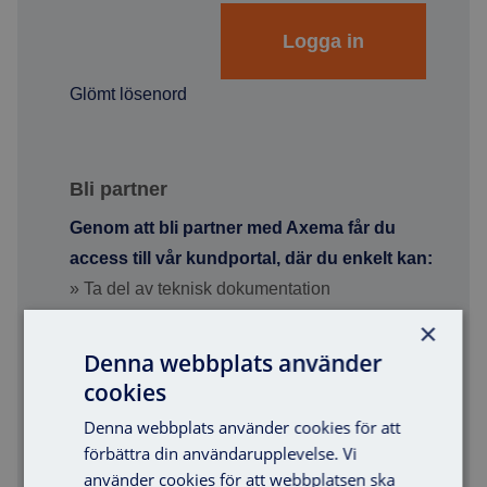
Glömt lösenord
Bli partner
Genom att bli partner med Axema får du
access till vår kundportal, där du enkelt kan:
» Ta del av teknisk dokumentation
» Hantera VAKA Online
×
» Hämta marknadsmaterial och konsultunderlag
Denna webbplats använder
» Hantera VAKA Online
cookies
Installatörer och grossister
Denna webbplats använder cookies för att
» Beställa produkter i vår
e-butik
förbättra din användarupplevelse. Vi
» Se priser
använder cookies för att webbplatsen ska