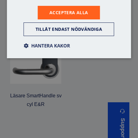
Liknande produkter
ACCEPTERA ALLA
TILLÅT ENDAST NÖDVÄNDIGA
HANTERA KAKOR
Läsare SmartHandle sv
cyl E&R
Support