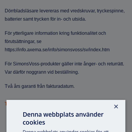
Dörrbladsläsare levereras med vredskruvar, tryckespinne,
batterier samt trycken för in- och utsida.
För ytterligare information kring funktionalitet och
förutsättningar, se
https://info.axema.se/info/simonsvoss/sv/index.htm
För SimonsVoss-produkter gäller inte ånger- och returrätt.
Var därför noggrann vid beställning.
Två års garanti från fakturadatum.
Teknisk dokumentation
×
Denna webbplats använder
cookies
Denna webbplats använder cookies för att