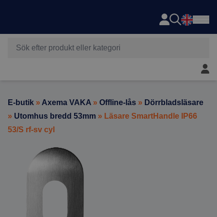
Axema
Hoppa till innehåll
Mitt 
E-butik
»
Axema VAKA
»
Offline-lås
»
Dörrbladsläsare
»
Utomhus bredd 53mm
» Läsare SmartHandle IP66
53/S rf-sv cyl