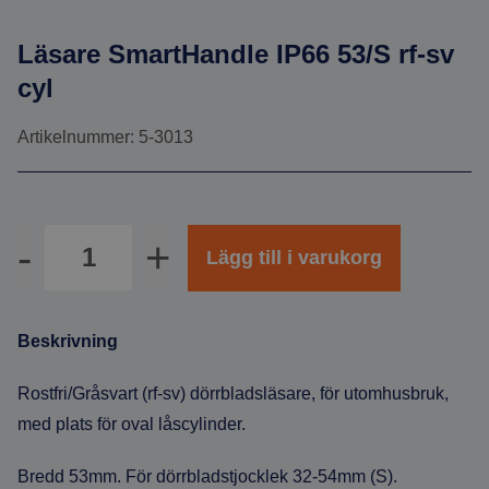
Läsare SmartHandle IP66 53/S rf-sv
cyl
Artikelnummer: 5-3013
Antal
Lägg till i varukorg
Beskrivning
Rostfri/Gråsvart (rf-sv) dörrbladsläsare, för utomhusbruk,
med plats för oval låscylinder.
Bredd 53mm. För dörrbladstjocklek 32-54mm (S).