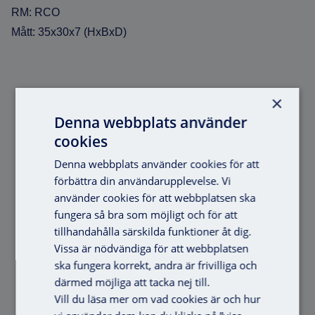
RM: RCO
Mått: 35x30x7 (HxBxD)
×
Tillbehör
Denna webbplats använder
cookies
Denna webbplats använder cookies för att
förbättra din användarupplevelse. Vi
använder cookies för att webbplatsen ska
fungera så bra som möjligt och för att
tillhandahålla särskilda funktioner åt dig.
Vissa är nödvändiga för att webbplatsen
ska fungera korrekt, andra är frivilliga och
därmed möjliga att tacka nej till.
Vill du läsa mer om vad cookies är och hur
Yo-Yo Axema Mini
Yo-Yo Axema HD