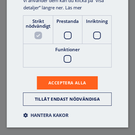
vi använder dem kan du klicka på ”visa
detaljer” längre ner.
Läs mer
Strikt
Prestanda
Inriktning
nödvändigt
Offert
Funktioner
ACCEPTERA ALLA
Extratryck
Bordsläsare EM/MF
TILLÅT ENDAST NÖDVÄNDIGA
USB
HANTERA KAKOR