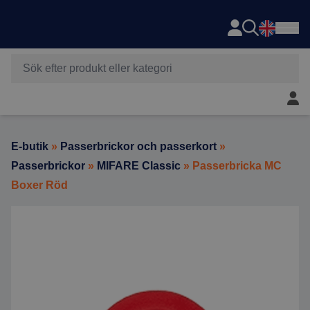
Axema
Hoppa till innehåll
Mitt 
E-butik
»
Passerbrickor och passerkort
»
Passerbrickor
»
MIFARE Classic
» Passerbricka MC
Boxer Röd