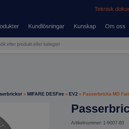
Teknisk doku
odukter
Kundlösningar
Kunskap
Om oss
serbrickor
»
MIFARE DESFire
»
EV2
» Passerbricka MD Fam
Passerbri
Artikelnummer: 1-9007-80