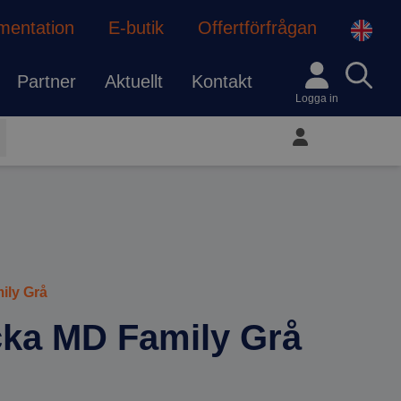
mentation
E-butik
Offertförfrågan
Partner
Aktuellt
Kontakt
Logga in
Mitt konto
ily Grå
cka MD Family Grå