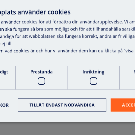
plats använder cookies
använder cookies för att förbättra din användarupplevelse. Vi a
en ska fungera så bra som möjligt och för att tillhandahålla särski
vändiga för att webbplatsen ska fungera korrekt, andra är frivilli
j till.
om vad cookies är och hur vi använder dem kan du klicka på ”visa 
digt
Prestanda
Inriktning
Yo-Yo Axema HD
Bordsläsare EM/MF U
Visa mer
Visa mer
KOR
TILLÅT ENDAST NÖDVÄNDIGA
ACCE