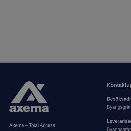
Sidfot
Kontaktup
Besöksadr
Byängsgrän
Leveransa
Axema – Total Access
Byängsgrän