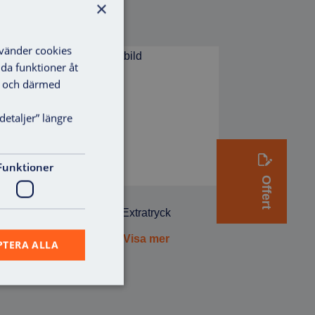
×
nvänder cookies
lda funktioner åt
ga och därmed
detaljer” längre
Funktioner
Offert
SB
Extratryck
Visa mer
PTERA ALLA