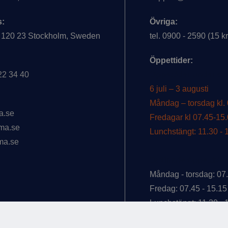
s:
Övriga:
 120 23 Stockholm, Sweden
tel. 0900 - 2590 (15 k
Öppettider:
722 34 40
Öppettider under s
6 juli – 3 augusti
Måndag – torsdag kl.
a.se
Fredagar kl 07.45-15
ma.se
Lunchstängt: 11.30 - 
ma.se
Ordinarie öppettider
Måndag - torsdag: 07.
Fredag: 07.45 - 15.15
Lunchstängt: 11.30 - 
INTEGRITETSINFO