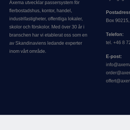
Axema utvecklar passersystem för
flerbostadshus, kontor, handel,
Postadres
industrifastigheter, offentliga lokaler,
Box 90215,
skolor och förskolor. Med över 30 år i
Telefon:
branschen har vi etablerat oss som en
tel. +46 8 
av Skandinaviens ledande experter
inom vårt område.
E-post:
info@axem
order@axe
offert@axe