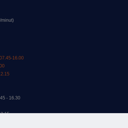
r/minut)
ommar
 07.45-16.00
.00
12.15
45 - 16.30
12.15
RMATION