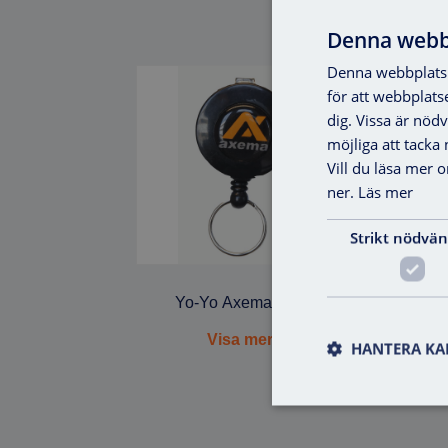
Denna webb
Denna webbplats 
för att webbplats
dig. Vissa är nöd
möjliga att tacka ne
Vill du läsa mer 
ner.
Läs mer
Strikt nödvän
Yo-Yo Axema Mini
Visa mer
HANTERA KA