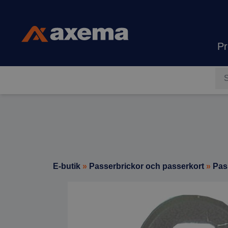
Hoppa till innehåll
Pr
Axema
E-butik
»
Passerbrickor och passerkort
»
Pas