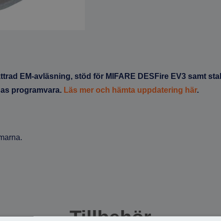
bättrad EM-avläsning, stöd för MIFARE DESFire EV3 samt stabi
as programvara.
Läs mer och hämta uppdatering här
.
mmarna.
Tillbehör