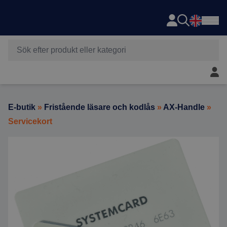
Axema
Hoppa till innehåll
Mitt 
E-butik
»
Fristående läsare och kodlås
»
AX-Handle
»
Servicekort