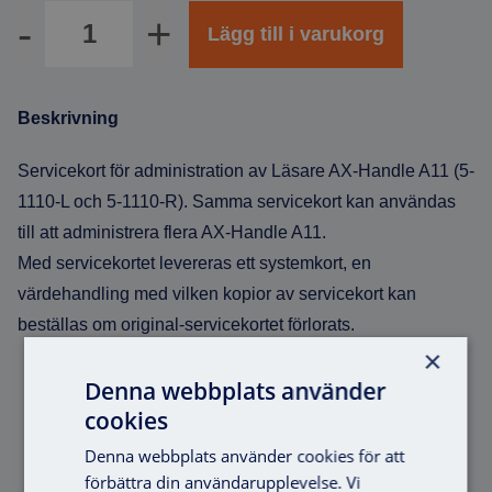
Antal
Lägg till i varukorg
Beskrivning
Servicekort för administration av Läsare AX-Handle A11 (5-
1110-L och 5-1110-R). Samma servicekort kan användas
till att administrera flera AX-Handle A11.
Med servicekortet levereras ett systemkort, en
värdehandling med vilken kopior av servicekort kan
beställas om original-servicekortet förlorats.
×
Denna webbplats använder
cookies
Liknande produkter
Denna webbplats använder cookies för att
förbättra din användarupplevelse. Vi