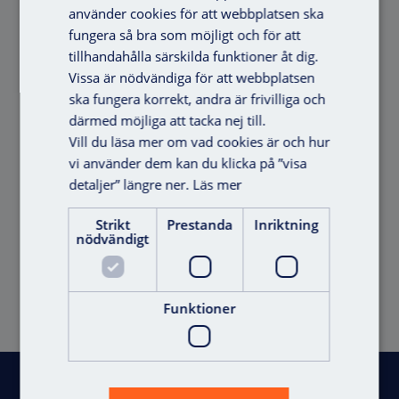
använder cookies för att webbplatsen ska
fungera så bra som möjligt och för att
tillhandahålla särskilda funktioner åt dig.
Vissa är nödvändiga för att webbplatsen
ska fungera korrekt, andra är frivilliga och
därmed möjliga att tacka nej till.
Vill du läsa mer om vad cookies är och hur
vi använder dem kan du klicka på ”visa
detaljer” längre ner.
Läs mer
Utgått- Läsare AX-
Strikt
Prestanda
Inriktning
nödvändigt
Handle A11-R
Offert
Funktioner
Sidfot