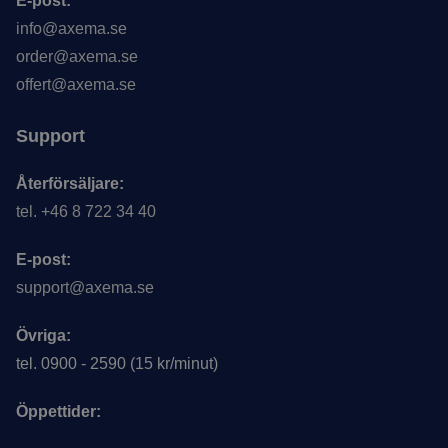
E-post:
info@axema.se
order@axema.se
offert@axema.se
Support
Återförsäljare:
tel. +46 8 722 34 40
E-post:
support@axema.se
Övriga:
tel. 0900 - 2590 (15 kr/minut)
Öppettider:
Öppettider under sommar