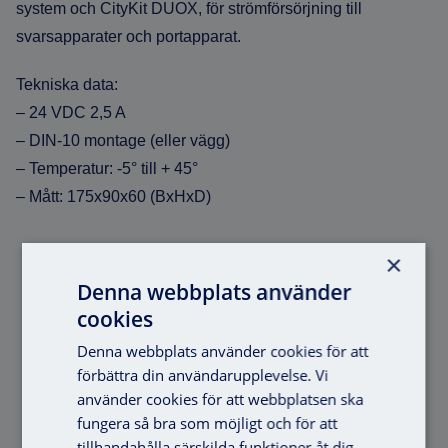
system och CityKit DUOX, för strömförsörjning till
svarsapparater och portapparat.
Tekniska data:
– 24 VDC 2,5 A
– DIN-10 montage (eller vägg)
– Temperatur: -5° till + 45°
– Mått: 175x90x60 (BxHxD)
×
Denna webbplats använder
Liknande produkter
cookies
Denna webbplats använder cookies för att
förbättra din användarupplevelse. Vi
använder cookies för att webbplatsen ska
fungera så bra som möjligt och för att
tillhandahålla särskilda funktioner åt dig.