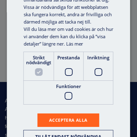
Vissa är nödvändiga för att webbplatsen
ska fungera korrekt, andra är frivilliga och
därmed möjliga att tacka nej till.
Vill du läsa mer om vad cookies är och hur
vi använder dem kan du klicka på ”visa
detaljer” längre ner.
Läs mer
Filter DUOX PLUS
Strikt
Prestanda
Inriktning
nödvändigt
Offert
Sidfot
Funktioner
Axema – Total Access
Axema utvecklar passersystem för flerbostadshus, kontor,
handel, industrifastigheter, offentliga lokaler, skolor och
ACCEPTERA ALLA
förskolor. Med över 30 år i branschen har vi etablerat oss
som en av Skandinaviens ledande experter inom vårt
TILLÅT ENDAST NÖDVÄNDIGA