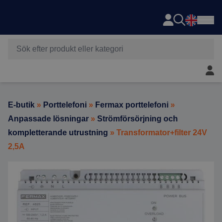
Axema
Hoppa till innehåll
Mitt 
E-butik
»
Porttelefoni
»
Fermax porttelefoni
»
Anpassade lösningar
»
Strömförsörjning och
kompletterande utrustning
» Transformator+filter 24V
2,5A