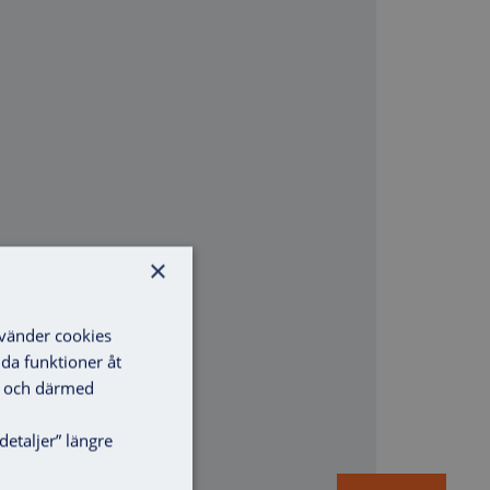
×
nvänder cookies
lda funktioner åt
ga och därmed
detaljer” längre