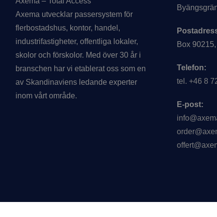
Axema – Total Access
Byängsgrän
Axema utvecklar passersystem för
flerbostadshus, kontor, handel,
Postadres
industrifastigheter, offentliga lokaler,
Box 90215,
skolor och förskolor. Med över 30 år i
Telefon:
branschen har vi etablerat oss som en
tel. +46 8 
av Skandinaviens ledande experter
inom vårt område.
E-post:
info@axem
order@axe
offert@axe