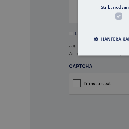
Strikt nödvän
Samtycke
Jag godkänner.
*
HANTERA KA
*
Jag har tagit del av och god
Access Control ABs integrite
CAPTCHA