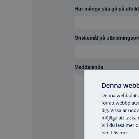
på
Hur många ska gå på utbil
Axema
*
Önskemål på utbildningsor
Meddelande
Denna webb
Denna webbplats 
för att webbplats
dig. Vissa är nöd
möjliga att tacka ne
Vill du läsa mer 
ner.
Läs mer