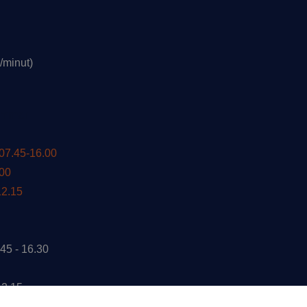
r/minut)
ommar
 07.45-16.00
.00
12.15
45 - 16.30
12.15