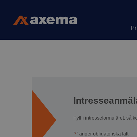
Hoppa till innehåll
Pr
Axema
Intresseanmä
Fyll i intresseformuläret, så k
”
” anger obligatoriska fält
*