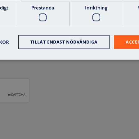
digt
Prestanda
Inriktning
KOR
TILLÅT ENDAST NÖDVÄNDIGA
ACCE
känner att mina uppgifter behandlas i enlighet med Axema
tsinformation. Läs mer
här