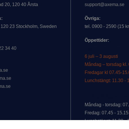
d 20, 120 40 Årsta
support@axema.se
s:
Övriga:
 120 23 Stockholm, Sweden
tel. 0900 - 2590 (15 k
Öppettider:
722 34 40
Öppettider under s
6 juli – 3 augusti
Måndag – torsdag kl.
a.se
Fredagar kl 07.45-15
ma.se
Lunchstängt: 11.30 - 
ma.se
Ordinarie öppettider
Måndag - torsdag: 07.
Fredag: 07.45 - 15.15
Lunchstängt: 11.30 - 