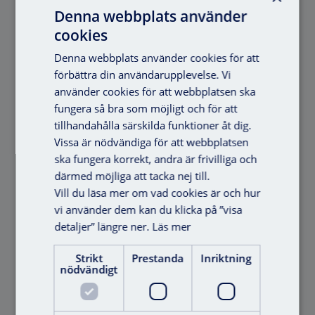
Denna webbplats använder
cookies
Denna webbplats använder cookies för att
förbättra din användarupplevelse. Vi
använder cookies för att webbplatsen ska
fungera så bra som möjligt och för att
tillhandahålla särskilda funktioner åt dig.
Från nycklar till ett digitalt
Vissa är nödvändiga för att webbplatsen
passersystem – därför väljer brf
ska fungera korrekt, andra är frivilliga och
®
Dopfunten VAKA
därmed möjliga att tacka nej till.
Vill du läsa mer om vad cookies är och hur
Brf Dopfunten i Sköndal ville stärka säkerheten
vi använder dem kan du klicka på ”visa
i sina fasti...
detaljer” längre ner.
Läs mer
Strikt
Prestanda
Inriktning
nödvändigt
Offert
REFERENS