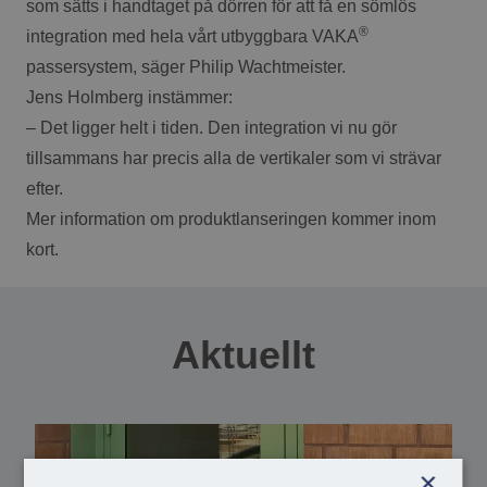
som sätts i handtaget på dörren för att få en sömlös
®
integration med hela vårt utbyggbara VAKA
passersystem, säger Philip Wachtmeister.
Jens Holmberg instämmer:
– Det ligger helt i tiden. Den integration vi nu gör
tillsammans har precis alla de vertikaler som vi strävar
efter.
Mer information om produktlanseringen kommer inom
kort.
Aktuellt
×
REFERENS