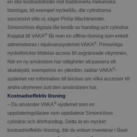
en stor kostnadsfördel mot traditionella mekaniska
lösningar, till exempel nyckellås, där cylindrarna
successivt slits ut, säger Philip Wachtmeister.
SimonsVoss digitala lås består av handtag och cylindrar.
®
Kopplat till VAKA
får man en offline-lösning som enkelt
®
administreras i mjukvarusystemet VAKA
. Personliga
nyckelbrickor tilldelas access till avgränsade utrymmen.
När en ny användare har rättigheter att passera ett
®
skalskydd, exempelvis en ytterdörr, laddar VAKA
-
systemet ner information till brickan om vilka accesser till
andra utrymmen just den användaren har.
Kostnadseffektiv lösning
®
– Du använder VAKA
-systemet som en
uppdateringsläsare som uppdaterar SimonsVoss
cylindrar och dörrhandtag. Detta är en mycket
kostnadseffektiv lösning, där du enbart investerar i låset