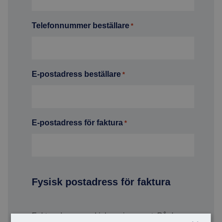
Telefonnummer beställare
*
E-postadress beställare
*
E-postadress för faktura
*
Fysisk postadress för faktura
Faktura kommer skickas via e-post. På denna