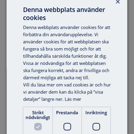
×
faktura kommer den fysiska postadressen att
Denna webbplats använder
framgå.
cookies
Faktura gata/box
Denna webbplats använder cookies för att
*
förbättra din användarupplevelse. Vi
använder cookies för att webbplatsen ska
fungera så bra som möjligt och för att
Faktura gatunummer/boxnummer
tillhandahålla särskilda funktioner åt dig.
*
Vissa är nödvändiga för att webbplatsen
ska fungera korrekt, andra är frivilliga och
därmed möjliga att tacka nej till.
Vill du läsa mer om vad cookies är och hur
Faktura postnummer
*
vi använder dem kan du klicka på ”visa
detaljer” längre ner.
Läs mer
Strikt
Prestanda
Inriktning
Faktura postort
*
nödvändigt
Offert