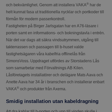
®
och bekvämlighet. Genom att installera VAKA
har de
helt kunnat fasa ut traditionella nycklar och portkoder till
förmån för modern passerkontroll.
Fastigheten på Birger Jarlsgatan har en A76-läsare i
porten samt en informations- och bokningstavla i entrén.
När det var dags att säkra vindsutrymmen, utgång till
takterrassen och passagen till b-huset valde
fastighetsägaren våra kabelfria offlinelås från
SimonsVoss. Uppdraget utfördes av Storstadens Lås
som samarbetar med Förvaltnings AB Kilen.
Låsföretagets installatörer och delägare Mats Aava och
Anette Aava har 34 år i branschen och installerar enbart
®
VAKA
och produkter från Axema.
Smidig installation utan kabeldragning
Att dra kablar till b-porten och upp till vinden skulle i