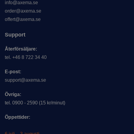
info@axema.se
order@axema.se
offert@axema.se
Support
Återförsäljare:
tel. +46 8 722 34 40
E-post:
support@axema.se
Övriga:
tel. 0900 - 2590 (15 kr/minut)
Öppettider:
Öppettider under sommar
6 juli – 3 augusti