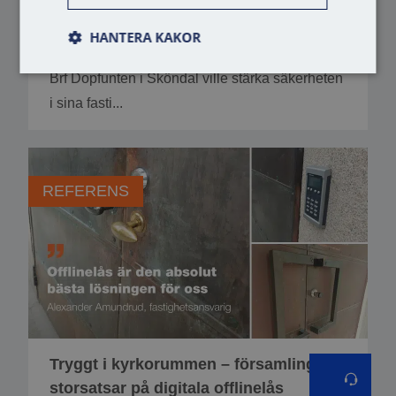
passersystem – därför väljer brf
HANTERA KAKOR
®
Dopfunten VAKA
Brf Dopfunten i Sköndal ville stärka säkerheten
i sina fasti...
REFERENS
Tryggt i kyrkorummen – församlingen
storsatsar på digitala offlinelås