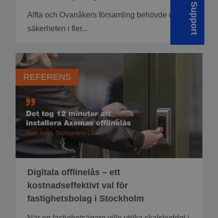
Support
Alfta och Ovanåkers församling behövde öka
säkerheten i fler...
REFERENS
Digitala offlinelås – ett
kostnadseffektivt val för
fastighetsbolag i Stockholm
När en fastighetsägare ville utöka skalskyddet i