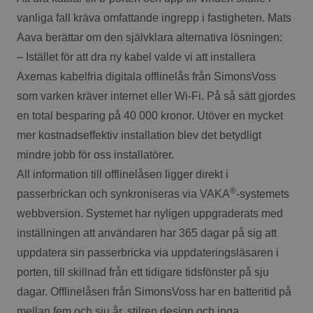
vanliga fall kräva omfattande ingrepp i fastigheten. Mats
Aava berättar om den självklara alternativa lösningen:
– Istället för att dra ny kabel valde vi att installera
Axemas kabelfria digitala offlinelås från SimonsVoss
som varken kräver internet eller Wi-Fi. På så sätt gjordes
en total besparing på 40 000 kronor. Utöver en mycket
mer kostnadseffektiv installation blev det betydligt
mindre jobb för oss installatörer.
All information till offlinelåsen ligger direkt i
®
passerbrickan och synkroniseras via VAKA
-systemets
webbversion. Systemet har nyligen uppgraderats med
inställningen att användaren har 365 dagar på sig att
uppdatera sin passerbricka via uppdateringsläsaren i
porten, till skillnad från ett tidigare tidsfönster på sju
dagar. Offlinelåsen från SimonsVoss har en batteritid på
mellan fem och sju år, stilren design och inga