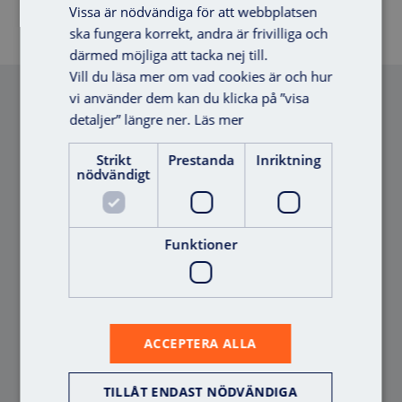
längden, slår han fast.
Vissa är nödvändiga för att webbplatsen
ska fungera korrekt, andra är frivilliga och
Läs mer om våra digitala offlinelås
här
.
därmed möjliga att tacka nej till.
Vill du läsa mer om vad cookies är och hur
vi använder dem kan du klicka på ”visa
Referenser
detaljer” längre ner.
Läs mer
Strikt
Prestanda
Inriktning
nödvändigt
Offert
REFERENS
Funktioner
ACCEPTERA ALLA
TILLÅT ENDAST NÖDVÄNDIGA
Från nycklar till ett digitalt