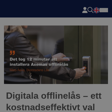
Axema
Hoppa till innehåll
Digitala offlinelås – ett
kostnadseffektivt val