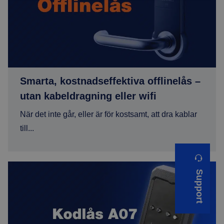
Smarta, kostnadseffektiva offlinelås –
utan kabeldragning eller wifi
När det inte går, eller är för kostsamt, att dra kablar
till...
Kodlås i ny, snygg design – låt oss presentera A07
Support