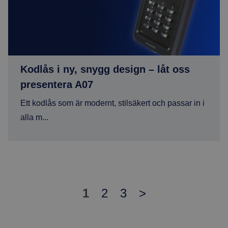
Kodlås i ny, snygg design – låt oss
presentera A07
Ett kodlås som är modernt, stilsäkert och passar in i
alla m...
Inläggsnavigation
1
2
3
>