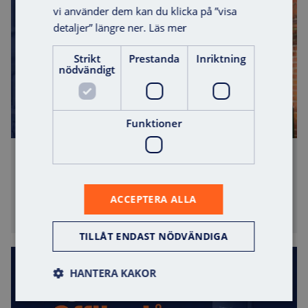
vi använder dem kan du klicka på ”visa
detaljer” längre ner.
Läs mer
Strikt
Prestanda
Inriktning
nödvändigt
Offert
Funktioner
®
10 skäl att installera VAKA
i skolor
Att skapa en trygg, tillgänglig och välfungerande
ACCEPTERA ALLA
skolmiljö ...
TILLÅT ENDAST NÖDVÄNDIGA
Smarta, kostnadseffektiva offlinelås – utan kabeldragning eller
HANTERA KAKOR