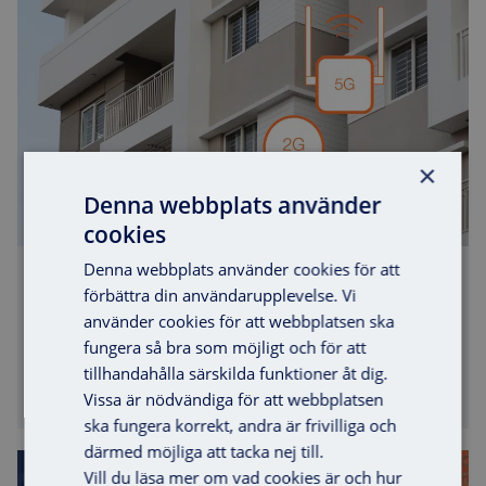
Så påverkas din brf när 2G/3G-näten släcks ner
×
Denna webbplats använder
cookies
Denna webbplats använder cookies för att
Så påverkas din brf när 2G/3G-näten
förbättra din användarupplevelse. Vi
släcks ner
använder cookies för att webbplatsen ska
fungera så bra som möjligt och för att
Mobiloperatörerna stänger ner de gamla näten för
tillhandahålla särskilda funktioner åt dig.
att frigöra...
Vissa är nödvändiga för att webbplatsen
ska fungera korrekt, andra är frivilliga och
därmed möjliga att tacka nej till.
10 skäl att installera VAKA® i skolor
Vill du läsa mer om vad cookies är och hur