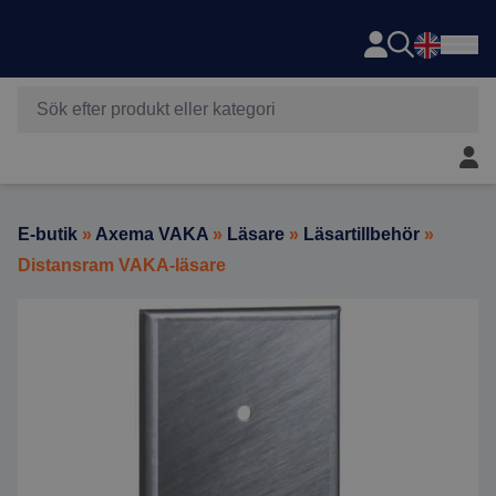
Axema
Hoppa till innehåll
Mitt 
E-butik
»
Axema VAKA
»
Läsare
»
Läsartillbehör
»
Distansram VAKA-läsare