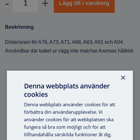
Lägg till i varukorg
Beskrivning
Distansram för A76, A73, A71, A66, A63, A61 och A04.
Användbar där kabel ur vägg inte matchar Axemas hålbild.
×
Liknande produkter
Denna webbplats använder
cookies
Denna webbplats använder cookies för att
förbättra din användarupplevelse. Vi
använder cookies för att webbplatsen ska
fungera så bra som möjligt och för att
tillhandahålla särskilda funktioner åt dig.