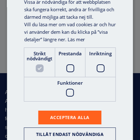
Vissa är nödvändiga för att webbplatsen
ska fungera korrekt, andra är frivilliga och
därmed möjliga att tacka nej till.
Vill du läsa mer om vad cookies är och hur
vi använder dem kan du klicka på ”visa
Täckplåt VAKA
detaljer” längre ner.
Läs mer
Strikt
Prestanda
Inriktning
nödvändigt
Offert
Sidfot
Funktioner
Axema – Total Access
Axema utvecklar passersystem för flerbostadshus, kontor,
handel, industrifastigheter, offentliga lokaler, skolor och
ACCEPTERA ALLA
förskolor. Med över 30 år i branschen har vi etablerat oss
som en av Skandinaviens ledande experter inom vårt
TILLÅT ENDAST NÖDVÄNDIGA
område.