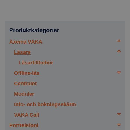
Produktkategorier
Axema VAKA
Läsare
Läsartillbehör
Offline-lås
Centraler
Dörrbladsläsare
Moduler
Cylinderläsare
Inomhus
Info- och bokningsskärm
Hänglås
Utomhus bredd 42mm
Inomhus
VAKA Call
Tillbehör
Utomhus bredd 53mm
Utomhus
Porttelefoni
Gigaset