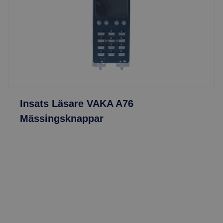
utrustning
Svarsapparater och tillbehör
Insats Läsare VAKA A76
Mässingsknappar