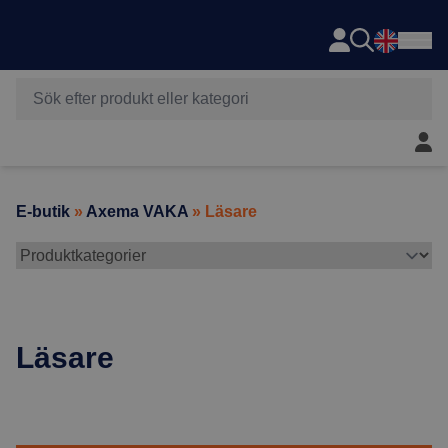
Axema
Hoppa till innehåll
Mitt 
E-butik
»
Axema VAKA
» Läsare
Läsare