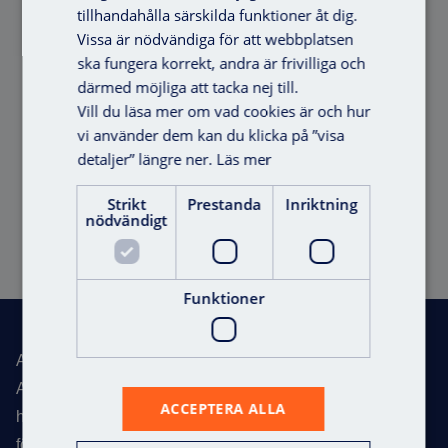
tillhandahålla särskilda funktioner åt dig.
Vissa är nödvändiga för att webbplatsen
ska fungera korrekt, andra är frivilliga och
därmed möjliga att tacka nej till.
Vill du läsa mer om vad cookies är och hur
vi använder dem kan du klicka på ”visa
Infällnadslåda Metall
detaljer” längre ner.
Läs mer
CityKit
Strikt
Prestanda
Inriktning
nödvändigt
Offert
Funktioner
Sidfot
Axema – Total Access
Axema utvecklar passersystem för flerbostadshus, kontor,
ACCEPTERA ALLA
handel, industrifastigheter, offentliga lokaler, skolor och
förskolor. Med över 30 år i branschen har vi etablerat oss