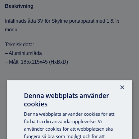
Beskrivning
Infällnadslåda 3V för Skyline portapparat med 1 & ½
modul.
Teknisk data:
– Aluminiumlåda
– Mått: 185x115x45 (HxBxD)
×
Denna webbplats använder
Liknande produkter
cookies
Denna webbplats använder cookies för att
förbättra din användarupplevelse. Vi
använder cookies för att webbplatsen ska
fungera så bra som möjligt och för att