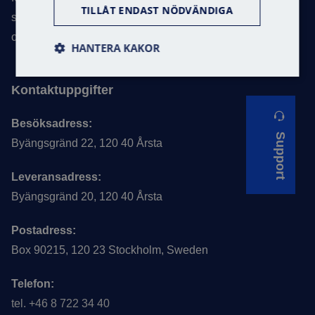
TILLÅT ENDAST NÖDVÄNDIGA
som en av Skandinaviens ledande experter inom vårt
område.
HANTERA KAKOR
Kontaktuppgifter
Besöksadress:
Support
Byängsgränd 22, 120 40 Årsta
Leveransadress:
Byängsgränd 20, 120 40 Årsta
Postadress:
Box 90215, 120 23 Stockholm, Sweden
Telefon:
tel. +46 8 722 34 40