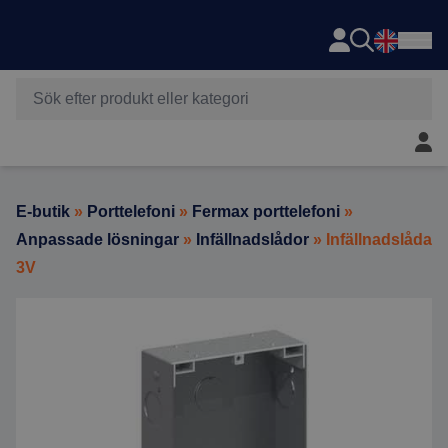
Axema
Hoppa till innehåll
Mitt 
E-butik
»
Porttelefoni
»
Fermax porttelefoni
»
Anpassade lösningar
»
Infällnadslådor
» Infällnadslåda
3V