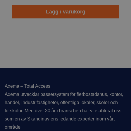
Lägg i varukorg
Sidfot
Axema – Total Access
Axema utvecklar passersystem för flerbostadshus, kontor,
handel, industrifastigheter, offentliga lokaler, skolor och
förskolor. Med över 30 år i branschen har vi etablerat oss
som en av Skandinaviens ledande experter inom vårt
område.