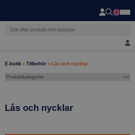
Axema
Hoppa till innehåll
Mitt 
E-butik
»
Tillbehör
» Lås och nycklar
Lås och nycklar