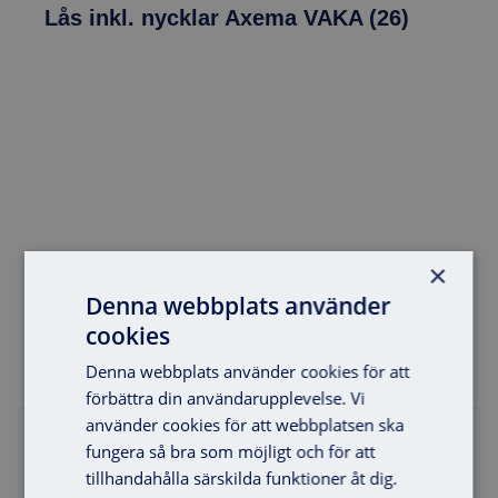
Lås inkl. nycklar Axema VAKA (26)
×
Denna webbplats använder
Lägg i varukorg
cookies
Denna webbplats använder cookies för att
förbättra din användarupplevelse. Vi
använder cookies för att webbplatsen ska
fungera så bra som möjligt och för att
tillhandahålla särskilda funktioner åt dig.