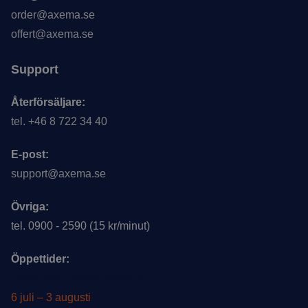
order@axema.se
offert@axema.se
Support
Återförsäljare:
tel. +46 8 722 34 40
E-post:
support@axema.se
Övriga:
tel. 0900 - 2590 (15 kr/minut)
Öppettider:
Öppettider under sommar
6 juli – 3 augusti