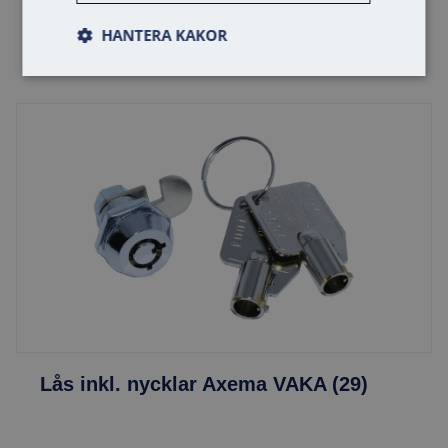
Lägg i varukorg
HANTERA KAKOR
Lås inkl. nycklar Axema VAKA (29)